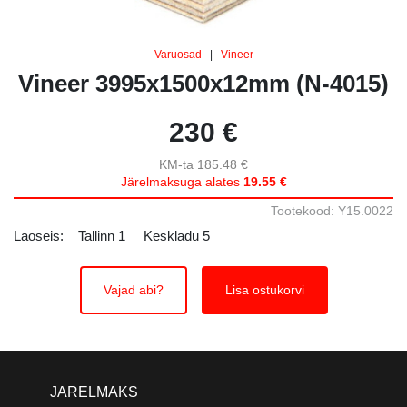
Varuosad
|
Vineer
Vineer 3995x1500x12mm (N-4015)
230 €
KM-ta 185.48 €
Järelmaksuga alates
19.55 €
Tootekood: Y15.0022
Laoseis:
Tallinn
1
Keskladu
5
Vajad abi?
Lisa ostukorvi
JARELMAKS