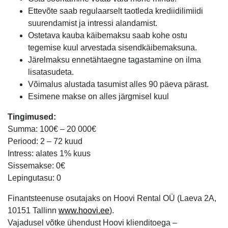
Ettevõte saab regulaarselt taotleda krediidilimiidi
suurendamist ja intressi alandamist.
Ostetava kauba käibemaksu saab kohe ostu
tegemise kuul arvestada sisendkäibemaksuna.
Järelmaksu ennetähtaegne tagastamine on ilma
lisatasudeta.
Võimalus alustada tasumist alles 90 päeva pärast.
Esimene makse on alles järgmisel kuul
Tingimused:
Summa: 100€ – 20 000€
Periood: 2 – 72 kuud
Intress: alates 1% kuus
Sissemakse: 0€
Lepingutasu: 0
Finantsteenuse osutajaks on Hoovi Rental OÜ (Laeva 2A,
10151 Tallinn
www.hoovi.ee
).
Vajadusel võtke ühendust Hoovi klienditoega –