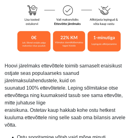
Hoovi järelmaks ettevõttele toimib sarnaselt eraisikust
ostjate seas populaarseks saanud
järelmaksulahendustele, kuid on
suunatud 100% ettevõtetele. Leping sõlmitakse otse
ettevõttega ning kuumakseid tasub see sama ettevõte,
mitte juhatuse liige
eraisikuna. Ostetav kaup hakkab kohe ostu hetkest
kuuluma ettevõttele ning selle saab oma bilansis arvele
võtta.
Ostu sooritamine võtab vaid mõne minuti.