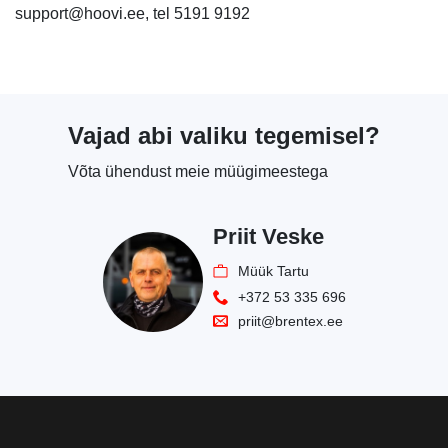
support@hoovi.ee, tel 5191 9192
Vajad abi valiku tegemisel?
Võta ühendust meie müügimeestega
Priit Veske
Müük Tartu
+372 53 335 696
priit@brentex.ee