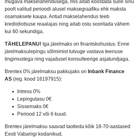
mugava makselahendusega, mis aitab koostada sulle sinu
poolt valitud perioodi alusel maksegraafiku ehk maksta
osamaksete kaupa. Antud makselahendus teeb
krediidiotsuse reaalajas ning aitab ostu sooritada vähem
kui 60 sekundiga.
TÄHELEPANU!
Iga järelmaks on finantskohustus. Enne
järelmaksulepingu sõlmimist tutvuge vastava teenuse
tingimustega ning vajadusel konsulteerige asjatundjaga.
Brentex 0% järelmaksu pakkujaks on
Inbank Finance
AS
(reg. kood 16197915):
Intress 0%
Lepingutasu 0€
Sissemaks 0€
Periood 12 või 6 kuud.
Brentex järelmaksu saavad taotleda kõik 18-70-aastased
Eesti Vabariigi kodanikud.