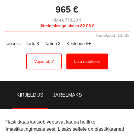
965 €
KM-ta 778.23 €
Järelmaksuga alates
82.03 €
Tootekood: 13583
Laoseis:
Tartu
3
Tallinn
3
Keskladu
5+
Vajad abi?
Lisa ostukorvi
KIRJELDUS
JARELMAKS
Plastikkaas kaitseb veetavat kaupa heitlike
ilmastikutingimuste eest. Lisaks sellele on plastikkaaned