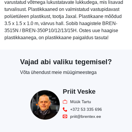
varustatud võtmega lukustatavate lukkudega, mis lisavad
turvalisust. Plastikkaaned on valmistatud vastupidavast
polüetüleen plastikust, tootja Jaxal. Plastikaane mõõdud
3.5 x 1.5 x 1.0 m, värvus hall. Sobib haagistele BREN-
3515N / BREN-350P10/12/13/15H. Ostes uue haagise
plastikkaanega, on plastikkaane paigaldus tasuta!
Vajad abi valiku tegemisel?
Võta ühendust meie müügimeestega
Priit Veske
Müük Tartu
+372 53 335 696
priit@brentex.ee