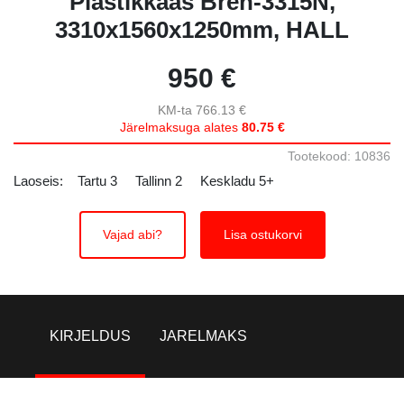
Plastikkaas Bren-3315N,
3310x1560x1250mm, HALL
950 €
KM-ta 766.13 €
Järelmaksuga alates
80.75 €
Tootekood: 10836
Laoseis:
Tartu
3
Tallinn
2
Keskladu
5+
Vajad abi?
Lisa ostukorvi
KIRJELDUS
JARELMAKS