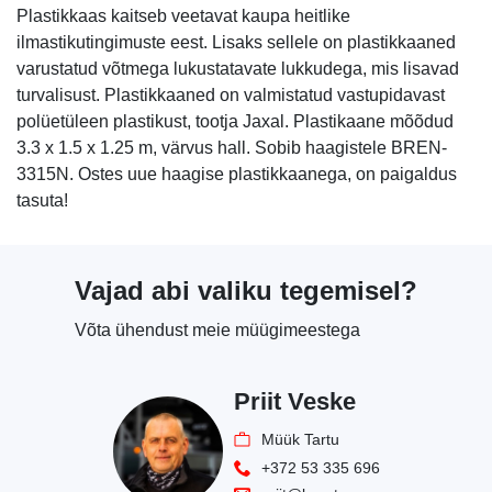
Plastikkaas kaitseb veetavat kaupa heitlike
ilmastikutingimuste eest. Lisaks sellele on plastikkaaned
varustatud võtmega lukustatavate lukkudega, mis lisavad
turvalisust. Plastikkaaned on valmistatud vastupidavast
polüetüleen plastikust, tootja Jaxal. Plastikaane mõõdud
3.3 x 1.5 x 1.25 m, värvus hall. Sobib haagistele BREN-
3315N. Ostes uue haagise plastikkaanega, on paigaldus
tasuta!
Vajad abi valiku tegemisel?
Võta ühendust meie müügimeestega
Priit Veske
Müük Tartu
+372 53 335 696