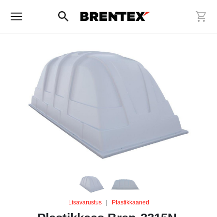
Lisavarustus
|
Plastikkaaned